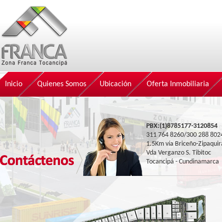
Inicio
Quienes Somos
Ubicación
Oferta Inmobiliaria
PBX:(1)8785177-3120854
311 764 8260/300 288 802
1.5Km vía Briceño-Zipaquir
Vda Verganzo S. Tibitoc
Tocancipá - Cundinamarca