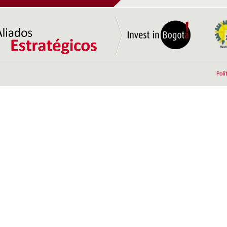
zonas francas a los depósitos francos y los
depósitos de provisiones de...
Ingreso al Territorio Aduanero Nacional con el
pago de aranceles e IVA sobre el componente
extranjero.
Terminación de regímenes temporales en zona
franca.
Polí
El valor agregado añadido en zona franca se
considera nacional.
Procesos aduaneros simplificados, gracias a que
el Formulario de Movimientos de Mercancías,
emitido por el Usuario...
Tarifa única de impuesto de renta del 20% para
usuarios industriales ...
Las ventas del territorio nacional a usuarios
industriales de bienes y de servicios, está
exenta de IVA (Estatuto...
Las empresas instaladas y calificadas en la Zona
Franca de Tocancipá se benefician de la
exención parcial del ...
Extraterritorialidad aduanera.