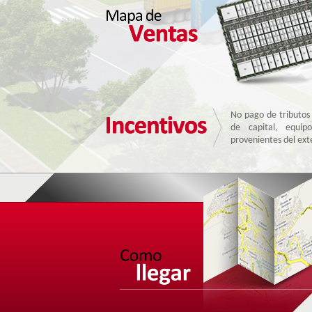
Las empresas instalad
Franca de Tocanci
exención parcial del .
Extraterritorialidad
No pago de tributos
de capital, equip
provenientes del exte
Nacionalización parc
Almacenamiento i
extranjeras sin pago
Procesamiento par
Territorio Aduane
tributos aduaneros.
Agrupación de doc
una sola declaración
Abastecimiento de m