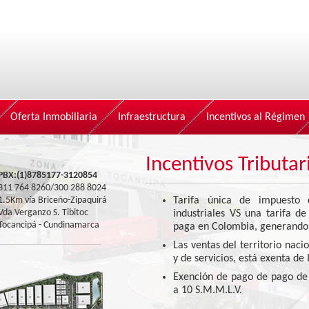
Oferta Inmobiliaria
Infraestructura
Incentivos al Régimen
Incentivos Tributar
PBX:(1)8785177-3120854
311 764 8260/300 288 8024
1.5Km vía Briceño-Zipaquirá
Tarifa única de impuesto
Vda Verganzo S. Tibitoc
industriales VS una tarifa d
Tocancipá - Cundinamarca
paga en Colombia, generando 
Las ventas del territorio naci
y de servicios, está exenta de 
Exención de pago de pago de p
a 10 S.M.M.L.V.