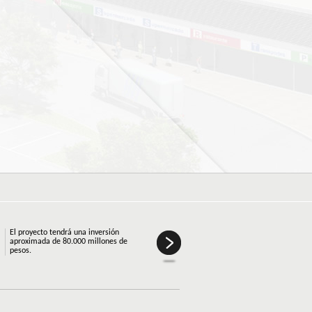
El proyecto tendrá una inversión
ZONA FRANCA DE
26
La construcci
aproximada de 80.000 millones de
TOCANCIPÁ
etapa de la 
pesos.
FINALIZA SU
Oct
tenido una gr
PRIMERA ETAPA