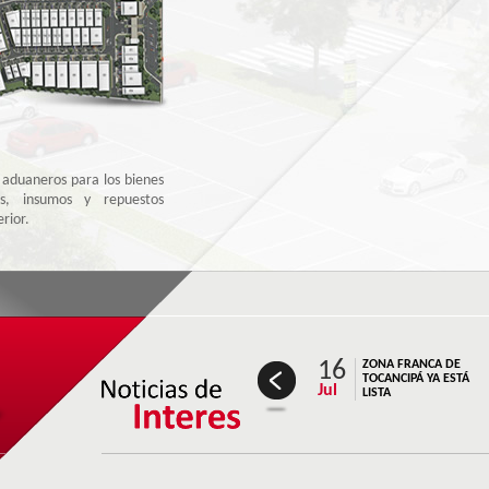
as y calificadas en la Zona
pá se benefician de la
..
 aduanera.
 aduaneros para los bienes
os, insumos y repuestos
rior.
ial de las mercancías.
limitado de mercancías
 de tributos aduaneros.
cial de mercancías en el
16
ZONA FRANCA DE
ro Nacional, sin pago de
TOCANCIPÁ YA ESTÁ
Jul
LISTA
umentos de transporte en
 de importación.
ercancías provenientes de