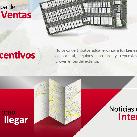
Las empresas instaladas y calificadas en la Zona
Franca de Tocancipá se benefician de la
exención parcial del ...
Extraterritorialidad aduanera.
No pago de tributos aduaneros para los bienes
de capital, equipos, insumos y repuestos
provenientes del exterior.
Nacionalización parcial de las mercancías.
Almacenamiento ilimitado de mercancías
extranjeras sin pago de tributos aduaneros.
Procesamiento parcial de mercancías en el
Territorio Aduanero Nacional, sin pago de
tributos aduaneros.
Agrupación de documentos de transporte en
una sola declaración de importación.
Abastecimiento de mercancías provenientes de