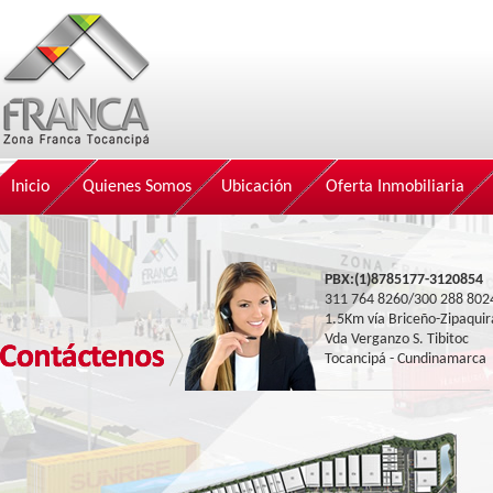
Inicio
Quienes Somos
Ubicación
Oferta Inmobiliaria
PBX:(1)8785177-3120854
311 764 8260/300 288 802
1.5Km vía Briceño-Zipaquir
Vda Verganzo S. Tibitoc
Tocancipá - Cundinamarca