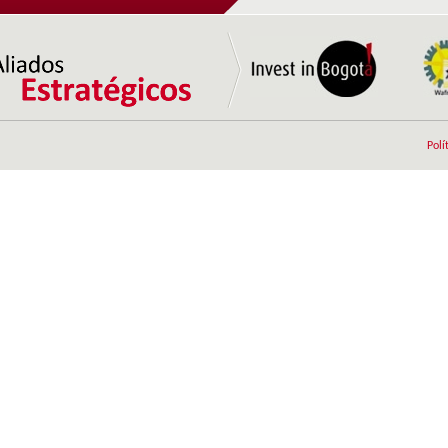
zonas francas a los depósitos francos y los
depósitos de provisiones de...
Ingreso al Territorio Aduanero Nacional con el
pago de aranceles e IVA sobre el componente
extranjero.
Terminación de regímenes temporales en zona
franca.
Polí
El valor agregado añadido en zona franca se
considera nacional.
Procesos aduaneros simplificados, gracias a que
el Formulario de Movimientos de Mercancías,
emitido por el Usuario...
Tarifa única de impuesto de renta del 20% para
usuarios industriales ...
Las ventas del territorio nacional a usuarios
industriales de bienes y de servicios, está
exenta de IVA (Estatuto...
Las empresas instaladas y calificadas en la Zona
Franca de Tocancipá se benefician de la
exención parcial del ...
Extraterritorialidad aduanera.