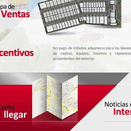
Las empresas instaladas y calificadas en la Zona
Franca de Tocancipá se benefician de la
exención parcial del ...
Extraterritorialidad aduanera.
No pago de tributos aduaneros para los bienes
de capital, equipos, insumos y repuestos
provenientes del exterior.
Nacionalización parcial de las mercancías.
Almacenamiento ilimitado de mercancías
extranjeras sin pago de tributos aduaneros.
Procesamiento parcial de mercancías en el
Zona Franca de
26
Territorio Aduanero Nacional, sin pago de
Tocancipá se suma a
campaña 'Colombia
tributos aduaneros.
Jun
arranca seguro'
Agrupación de documentos de transporte en
una sola declaración de importación.
Abastecimiento de mercancías provenientes de