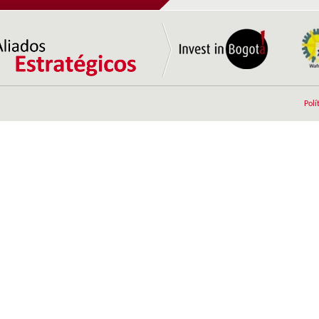
zonas francas a los depósitos francos y los
depósitos de provisiones de...
Ingreso al Territorio Aduanero Nacional con el
pago de aranceles e IVA sobre el componente
extranjero.
Terminación de regímenes temporales en zona
franca.
Polí
El valor agregado añadido en zona franca se
considera nacional.
Procesos aduaneros simplificados, gracias a que
el Formulario de Movimientos de Mercancías,
emitido por el Usuario...
Tarifa única de impuesto de renta del 20% para
usuarios industriales ...
Las ventas del territorio nacional a usuarios
industriales de bienes y de servicios, está
exenta de IVA (Estatuto...
Las empresas instaladas y calificadas en la Zona
Franca de Tocancipá se benefician de la
exención parcial del ...
Extraterritorialidad aduanera.