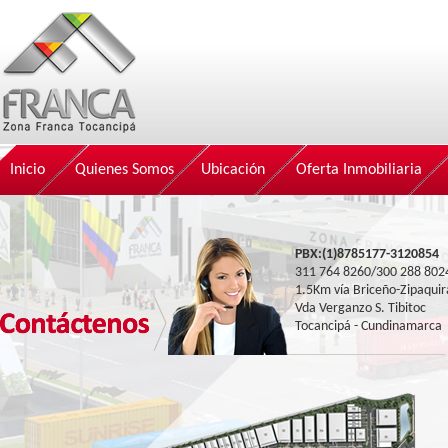
Inicio
Quienes Somos
Ubicación
Oferta Inmobiliaria
PBX:(1)8785177-3120854
311 764 8260/300 288 802
1.5Km vía Briceño-Zipaquir
Vda Verganzo S. Tibitoc
Tocancipá - Cundinamarca