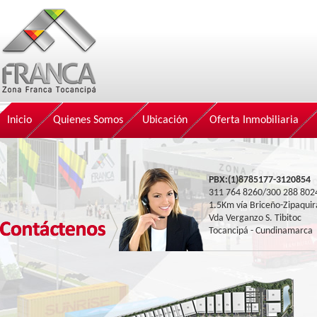
Inicio
Quienes Somos
Ubicación
Oferta Inmobiliaria
PBX:(1)8785177-3120854
311 764 8260/300 288 802
1.5Km vía Briceño-Zipaquir
Vda Verganzo S. Tibitoc
Tocancipá - Cundinamarca